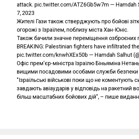
attack. pic.twitter.com/ATZ6Gb5w7m — Hamdah 
7, 2023
Жителі Гази також стверджують про бойові зі
огорожі з Ізраїлем, поблизу міста Хан-Юніс.
Також бачили значне переміщення озброєних п
BREAKING: Palestinian fighters have infiltrated the
pic.twitter.com/knwhXEx50b — Hamdah Salhut (@
Офіс прем'єр-міністра Ізраїлю Біньяміна Нетань
вищими посадовими особами служби безпеки в
"Ізраїльські військові поки що не коментують си
завдають авіаударів у відповідь на ракетний в
більш масштабних бойових дій", – пише виданн