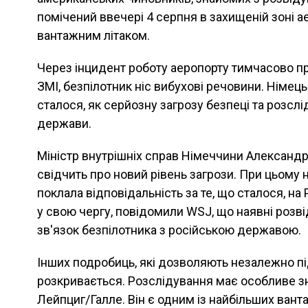
помічений ввечері 4 серпня в захищеній зоні а
вантажним літаком.
Через інцидент роботу аеропорту тимчасово п
ЗМІ, безпілотник ніс вибухові речовини. Німец
сталося, як серйозну загрозу безпеці та розсл
держави.
Міністр внутрішніх справ Німеччини Александр
свідчить про новий рівень загрози. При цьому 
поклала відповідальність за те, що сталося, на
у свою чергу, повідомили WSJ, що наявні розв
зв'язок безпілотника з російською державою.
Інших подробиць, які дозволяють незалежно пі
розкривається. Розслідування має особливе з
Лейпциг/Галле. Він є одним із найбільших вант