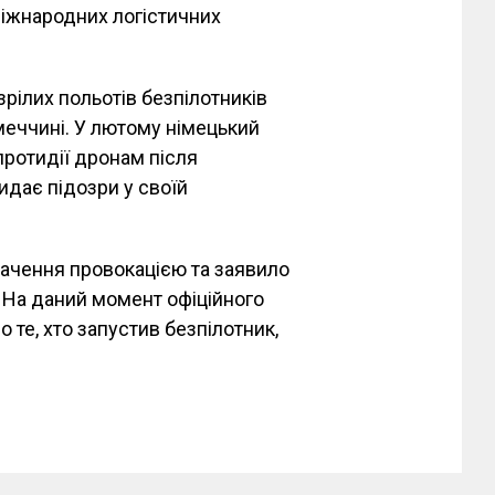
іжнародних логістичних
зрілих польотів безпілотників
імеччині. У лютому німецький
ротидії дронам після
кидає підозри у своїй
вачення провокацією та заявило
. На даний момент офіційного
 те, хто запустив безпілотник,