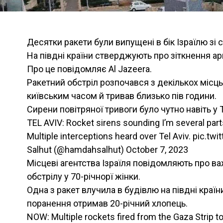
Десятки ракети були випущені в бік Ізраїлю зі 
На півдні країни стверджують про зіткнення ар
Про це повідомляє Al Jazeera.
Ракетний обстріл розпочався з декількох місць 
київським часом й тривав близько пів години.
Сирени повітряної тривоги було чутно навіть у 
TEL AVIV: Rocket sirens sounding I’m several part
Multiple interceptions heard over Tel Aviv. pic
Salhut (@hamdahsalhut) October 7, 2023
Місцеві агентства Ізраїля повідомляють про в
обстрілу у 70-річнорї жінки.
Одна з ракет влучила в будівлю на півдні країни
поранення отримав 20-річний хлопець.
NOW: Multiple rockets fired from the Gaza Strip to