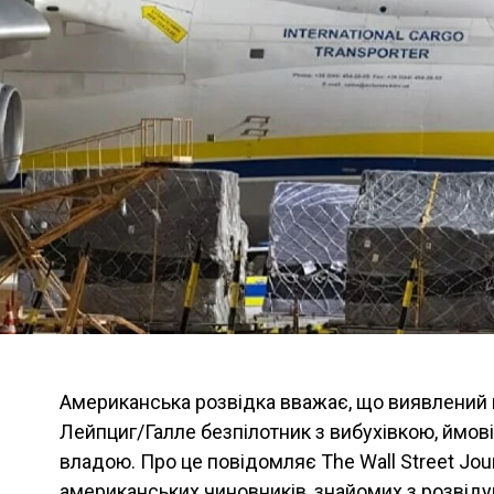
Американська розвідка вважає, що виявлений 
Лейпциг/Галле безпілотник з вибухівкою, ймові
владою. Про це повідомляє The Wall Street Jou
американських чиновників, знайомих з розвід