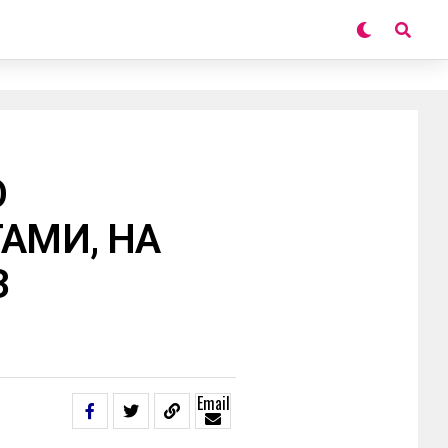
О
ТАМИ, НА
З
Email