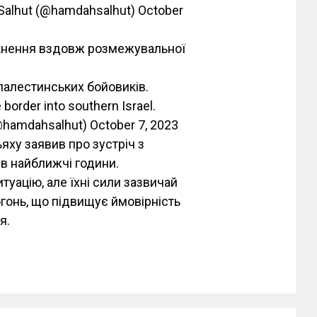
Salhut (@hamdahsalhut) October
ткнення вздовж розмежувальної
алестинських бойовиків.
 border into southern Israel.
hamdahsalhut) October 7, 2023
яху заявив про зустріч з
 найближчі години.
туацію, але їхні сили зазвичай
огонь, що підвищує ймовірність
я.