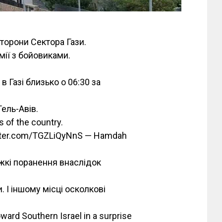
сторони Сектора Гази.
мії з бойовиками.
в Газі близько о 06:30 за
Тель-Авів.
s of the country.
.twitter.com/TGZLiQyNnS — Hamdah
ажкі поранення внаслідок
. І іншому місці осколкові
ward Southern Israel in a surprise