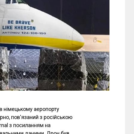
в німецькому аеропорту
рно, пов'язаний з російською
rnal з посиланням на
увальними даними. Дрон був