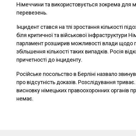
Німеччини та використовується зокрема для м
перевезень.
Інцидент стався на тлі зростання кількості підо
біля критичної та військової інфраструктури Н
парламент розширив можливості влади щодо п
збільшення кількості таких випадків. Росія від
причетності до інциденту.
Російське посольство в Берліні назвало звину
про відсутність доказів. Розслідування триває
висновку німецьких правоохоронних органів про
немає.