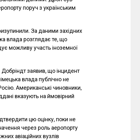
еропорту поруч з українським
ризупинили. За даними західних
ька влада розглядає те, що
ідує можливу участь іноземної
 Добріндт заявив, що інцидент
німецька влада публічно не
 Росію. Американські чиновники,
іддані вказують на ймовірний
дтвердити цю оцінку, поки не
начення через роль аеропорту
ажних авіаційних вузлів