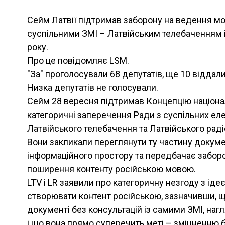
Сейм Латвії підтримав заборону на ведення 
суспільними ЗМІ – Латвійським телебаченням і
року.
Про це повідомляє LSM.
"За" проголосували 68 депутатів, ще 10 віддали
Низка депутатів не голосували.
Сейм 28 вересня підтримав Концепцію націона
категоричні заперечення Ради з суспільних ел
Латвійського телебачення та Латвійського раді
Вони закликали переглянути ту частину докуме
інформаційного простору та передбачає заборон
поширення контенту російською мовою.
LTV і LR заявили про категоричну незгоду з ід
створювати контент російською, зазначивши, щ
документі без консультацій із самими ЗМІ, на
і що вона прямо суперечить меті – зміцненню 