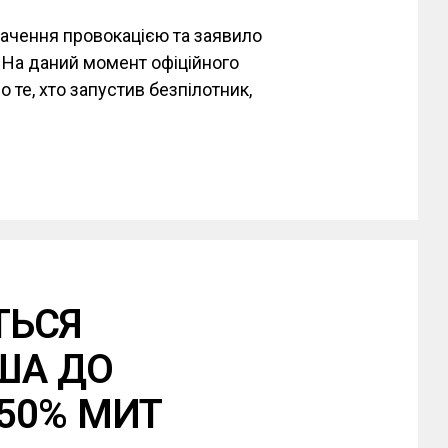
вачення провокацією та заявило
. На даний момент офіційного
 те, хто запустив безпілотник,
ТЬСЯ
ША ДО
50% МИТ