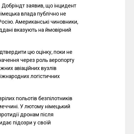
 Добріндт заявив, що інцидент
німецька влада публічно не
 Росію. Американські чиновники,
іддані вказують на ймовірний
дтвердити цю оцінку, поки не
начення через роль аеропорту
ажних авіаційних вузлів
іжнародних логістичних
зрілих польотів безпілотників
імеччині. У лютому німецький
ротидії дронам після
кидає підозри у своїй