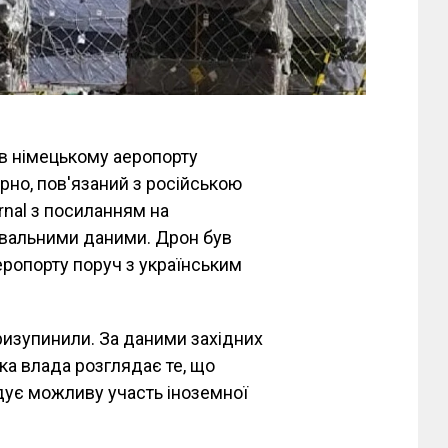
в німецькому аеропорту
рно, пов'язаний з російською
rnal з посиланням на
увальними даними. Дрон був
еропорту поруч з українським
ризупинили. За даними західних
ька влада розглядає те, що
ідує можливу участь іноземної