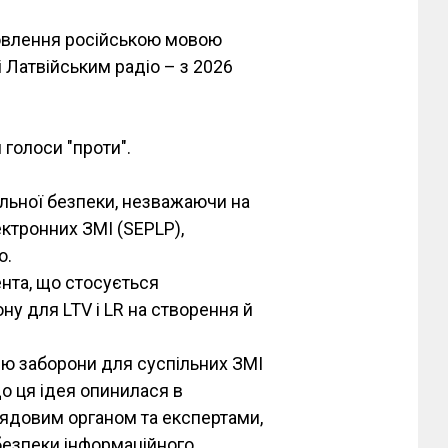
мовлення російською мовою
 Латвійським радіо – з 2026
 голоси "проти".
льної безпеки, незважаючи на
ектронних ЗМІ (SEPLP),
о.
нта, що стосується
у для LTV і LR на створення й
еєю заборони для суспільних ЗМІ
о ця ідея опинилася в
глядовим органом та експертами,
безпеки інформаційного