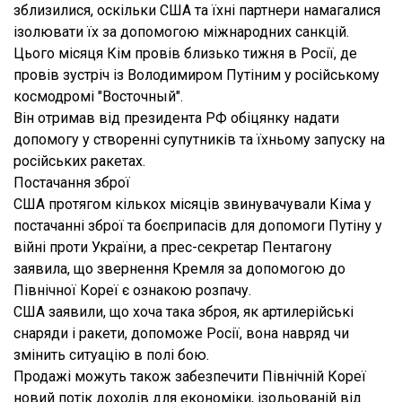
зблизилися, оскільки США та їхні партнери намагалися
ізолювати їх за допомогою міжнародних санкцій.
Цього місяця Кім провів близько тижня в Росії, де
провів зустріч із Володимиром Путіним у російському
космодромі "Восточный".
Він отримав від президента РФ обіцянку надати
допомогу у створенні супутників та їхньому запуску на
російських ракетах.
Постачання зброї
США протягом кількох місяців звинувачували Кіма у
постачанні зброї та боєприпасів для допомоги Путіну у
війні проти України, а прес-секретар Пентагону
заявила, що звернення Кремля за допомогою до
Північної Кореї є ознакою розпачу.
США заявили, що хоча така зброя, як артилерійські
снаряди і ракети, допоможе Росії, вона навряд чи
змінить ситуацію в полі бою.
Продажі можуть також забезпечити Північній Кореї
новий потік доходів для економіки, ізольованій від