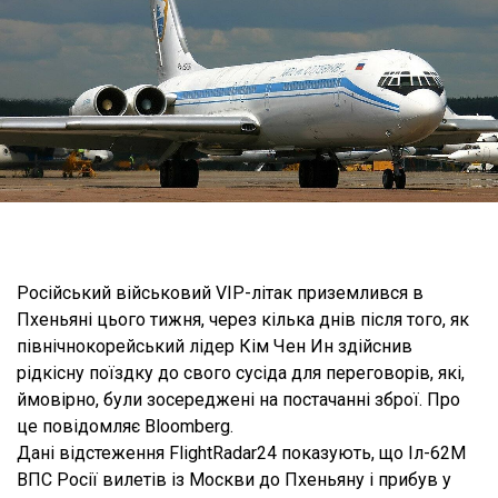
Російський військовий VIP-літак приземлився в
Пхеньяні цього тижня, через кілька днів після того, як
північнокорейський лідер Кім Чен Ин здійснив
рідкісну поїздку до свого сусіда для переговорів, які,
ймовірно, були зосереджені на постачанні зброї. Про
це повідомляє Bloomberg.
Дані відстеження FlightRadar24 показують, що Іл-62М
ВПС Росії вилетів із Москви до Пхеньяну і прибув у