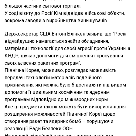
більшої частини світової торгівлі.
У ході візиту до Росії Кім відвідав військові об'єкти,
зокрема заводи з виробництва винищувачів.
Держсекретар США Ентоні Блінкен заявив, що "Росія
відчайдушно намагається знайти обладнання,
матеріали і технології для своєї агресії проти України, а
КНДР, шукає допомоги для зміцнення і просування
своїх власних ракетних програм".
Північна Корея, можливо, розглядає можливість
передачі технологій матеріалів подвійного
призначення, які можна було б доставляти під видом
допомоги її цивільним космічним та ядерним
програмам відповідно до міжнародних норм.
Але ці предмети також можуть бути використані для
розширення можливостей Північної Кореї щодо
створення ракет та ядерних бомб – порушуючи
резолюції Ради Безпеки ООН.
Наступний офіційний візит між двома країнами