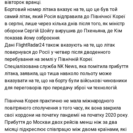
вівторок вранці.
Бортовий номер літака вказує на те, що це був той
самий літак, який Росія відправила до Північної Кореї
в серпні, лише через кілька днів після того, як міністр
оборони Сергій Шойгу вирушив до Пхеньяна, де Кім
показав йому озброєння.
Дані FlightRadar24 також вказують на те, що літак
повернувся до Росії у четвер після дводенного
перебування на землі у Північній Кореї.
Спеціалізована служба NK News, яка помітила прибуття
літака, заявила, що тиша навколо польоту може
вказувати на те, що на борту були військові чиновники
для переговорів про передачу зброї чи технологій.
Північна Корея практично не мала міжнародного
повітряного сполучення з того часу, як вона закрила
свої кордони на початку пандемії на початку 2020 року.
Прибуття до Москви двох рейсів менш ніж за два
місяці підкреслює співпрацю між двома країнами, які