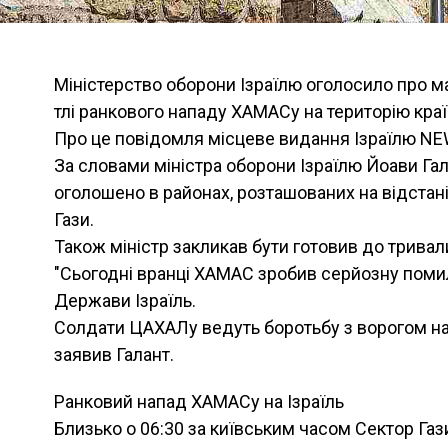
Міністерство оборони Ізраїлю оголосило про м
тлі ранкового нападу ХАМАСу на територію краї
Про це повідомля місцеве видання Ізраїлю NE
За словами міністра оборони Ізраїлю Йоави Га
оголошено в районах, розташованих на відстані
Гази.
Також міністр закликав бути готовив до тривал
"Сьогодні вранці ХАМАС зробив серйозну помил
Держави Ізраїль.
Солдати ЦАХАЛу ведуть боротьбу з ворогом на 
заявив Галант.
Ранковий напад ХАМАСу на Ізраїль
Близько о 06:30 за київським часом Сектор Га