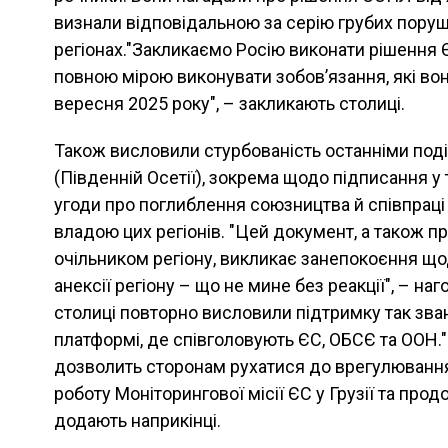
визнали відповідальною за серію грубих пору
регіонах."Закликаємо Росію виконати рішення Є
повною мірою виконувати зобов’язання, які вон
вересня 2025 року", – закликають столиці.
Також висловили стурбованість останніми поді
(Південній Осетії), зокрема щодо підписання у 
угоди про поглиблення союзництва й співпраці
владою цих регіонів. "Цей документ, а також 
очільником регіону, викликає занепокоєння що
анексії регіону – що не мине без реакції", – на
столиці повторно висловили підтримку так зв
платформі, де співголовують ЄС, ОБСЄ та ООН."
дозволить сторонам рухатися до врегулюванн
роботу Моніторингової місії ЄС у Грузії та прод
додають наприкінці.