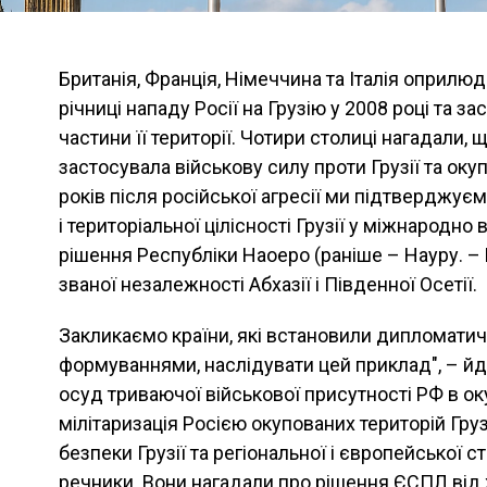
Британія, Франція, Німеччина та Італія оприлю
річниці нападу Росії на Грузію у 2008 році та 
частини її території. Чотири столиці нагадали, щ
застосувала військову силу проти Грузії та окуп
років після російської агресії ми підтверджує
і територіальної цілісності Грузії у міжнародн
рішення Республіки Наоеро (раніше – Науру. – 
званої незалежності Абхазії і Південної Осетії.
Закликаємо країни, які встановили дипломатич
формуваннями, наслідувати цей приклад", – й
осуд триваючої військової присутності РФ в о
мілітаризація Росією окупованих територій Гру
безпеки Грузії та регіональної і європейської с
речники. Вони нагадали про рішення ЄСПЛ від