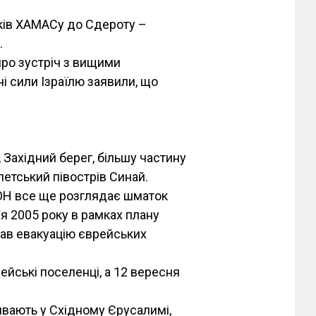
ків ХАМАСу до Сдероту –
.
про зустріч з вищими
і сили Ізраїлю заявили, що
 Західний берег, більшу частину
петський півострів Синай.
 ООН все ще розглядає шматок
ня 2005 року в рамках плану
ав евакуацію єврейських
ейські поселенці, а 12 вересня
ивають у Східному Єрусалимі,