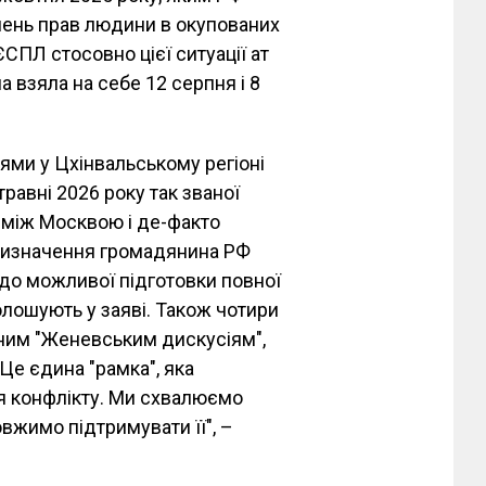
шень прав людини в окупованих
СПЛ стосовно цієї ситуації ат
а взяла на себе 12 серпня і 8
ями у Цхінвальському регіоні
травні 2026 року так званої
 між Москвою і де-факто
призначення громадянина РФ
до можливої підготовки повної
голошують у заяві. Також чотири
аним "Женевським дискусіям",
Це єдина "рамка", яка
я конфлікту. Ми схвалюємо
овжимо підтримувати її", –