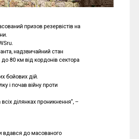
асований призов резервістів на
ни.
WSru.
ланта, надзвичайний стан
 до 80 км від кордонів сектора
их бойових дій.
ку і почав війну проти
всіх ділянках проникнення", –
зи вдався до масованого