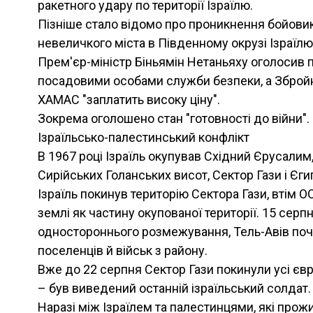
ракетного удару по території Ізраїлю.
Пізніше стало відомо про проникнення бойови
невеличкого міста в Південному окрузі Ізраїлю
Прем'єр-міністр Біньямін Нетаньяху оголосив 
посадовими особами служби безпеки, а Збройн
ХАМАС "заплатить високу ціну".
Зокрема оголошено стан "готовності до війни".
Ізраїльсько-палестинський конфлікт
В 1967 році Ізраїль окупував Східний Єрусалим,
Сирійських Голанських висот, Сектор Гази і Єги
Ізраїль покинув територію Сектора Гази, втім
землі як частину окупованої території. 15 серп
одностороннього розмежування, Тель-Авів поч
поселенців й військ з району.
Вже до 22 серпня Сектор Гази покинули усі євр
– був виведений останній ізраїльський солдат.
Наразі між Ізраїлем та палестинцями, які прож