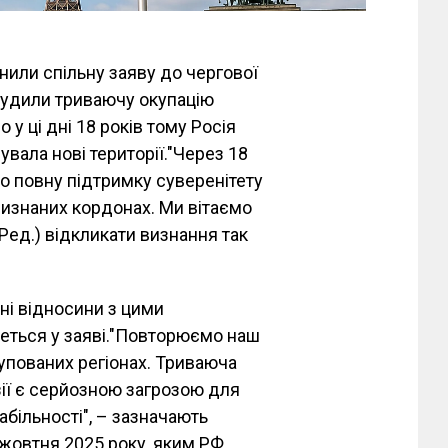
днили спільну заяву до чергової
засудили триваючу окупацію
о у ці дні 18 років тому Росія
увала нові території."Через 18
мо повну підтримку суверенітету
о визнаних кордонах. Ми вітаємо
Ред.) відкликати визнання так
ні відносини з цими
деться у заяві."Повторюємо наш
купованих регіонах. Триваюча
зії є серйозною загрозою для
табільності", – зазначають
 жовтня 2025 року, яким РФ