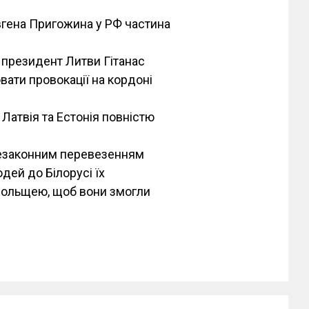
вгена Пригожина у РФ частина
 президент Литви Гітанас
ати провокації на кордоні
Латвія та Естонія повністю
 незаконним перевезенням
юдей до Білорусі їх
 Польщею, щоб вони змогли