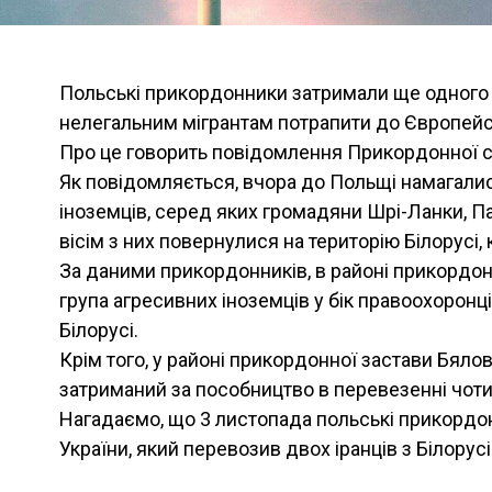
Польські прикордонники затримали ще одного 
нелегальним мігрантам потрапити до Європейсь
Про це говорить повідомлення Прикордонної сл
Як повідомляється, вчора до Польщі намагали
іноземців, серед яких громадяни Шрі-Ланки, Па
вісім з них повернулися на територію Білорусі,
За даними прикордонників, в районі прикордо
група агресивних іноземців у бік правоохоронц
Білорусі.
Крім того, у районі прикордонної застави Бял
затриманий за пособництво в перевезенні чоти
Нагадаємо, що 3 листопада польські прикорд
України, який перевозив двох іранців з Білорусі