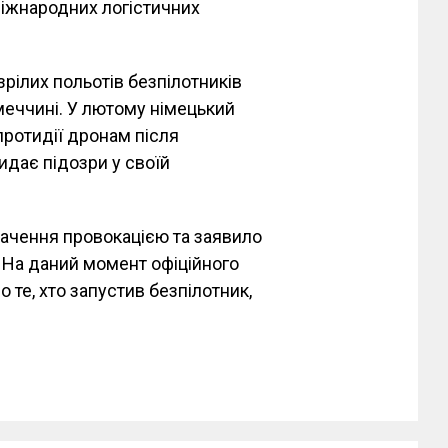
іжнародних логістичних
зрілих польотів безпілотників
імеччині. У лютому німецький
ротидії дронам після
кидає підозри у своїй
вачення провокацією та заявило
. На даний момент офіційного
 те, хто запустив безпілотник,