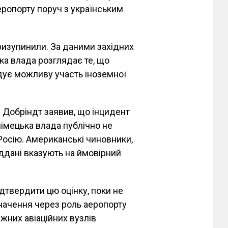
еропорту поруч з українським
ризупинили. За даними західних
ька влада розглядає те, що
ідує можливу участь іноземної
 Добріндт заявив, що інцидент
німецька влада публічно не
 Росію. Американські чиновники,
іддані вказують на ймовірний
дтвердити цю оцінку, поки не
начення через роль аеропорту
ажних авіаційних вузлів