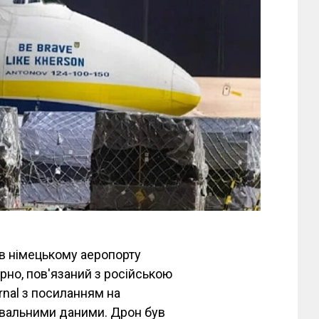
в німецькому аеропорту
рно, пов'язаний з російською
rnal з посиланням на
увальними даними. Дрон був