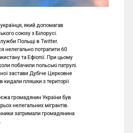
українця, який допомагав
кого союзу з Білорусі.
ужби Польщі в Twitter.
ся нелегально потрапити 60
кистану та Ефіопії. При цьому
 коли побачили польські патрулі.
нної застави Дубіче Церковне
ів кидали пляшки з території
овєжа громадянин України був
рьох нелегальних мігрантів.
онники затримали громадянина
.