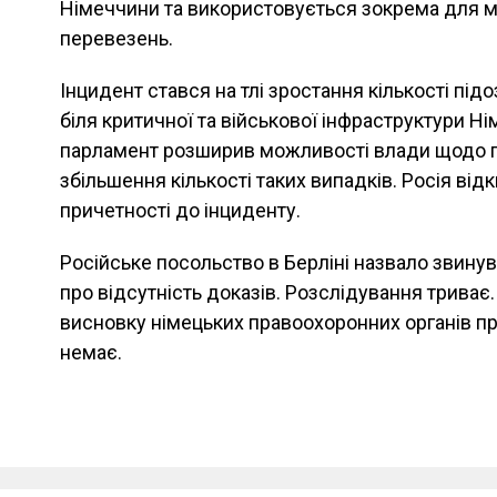
Німеччини та використовується зокрема для м
перевезень.
Інцидент стався на тлі зростання кількості підо
біля критичної та військової інфраструктури Н
парламент розширив можливості влади щодо п
збільшення кількості таких випадків. Росія від
причетності до інциденту.
Російське посольство в Берліні назвало звину
про відсутність доказів. Розслідування триває
висновку німецьких правоохоронних органів про
немає.