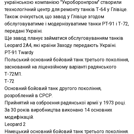
українською компанією "Укроборонпром" створили
технологічний центр для ремонту танків Т-64 у Глівіце.
Також очікується, що завод у Глівіце згодом
обслуговуватиме і модернізуватиме танки PT-91 і Т-72,
передані Україні.
Ще завод планує займатися обслуговуванням танків
Leopard 2A4, які країни Заходу передають Україні.
PT-91 Twardy
Польський основний бойовий танк третього покоління,
заснований на ліцензійному варіанті радянського
Т-72М1.
Т-72
Основний бойовий танк другого покоління,
розроблений в СРСР.
Прийнятий на озброєння радянської армії у 1973 році.
За 30 років виробництва виконано 14 основних
модифікацій.
Leopard 2
Німецький основний бойовий танк третього покоління.