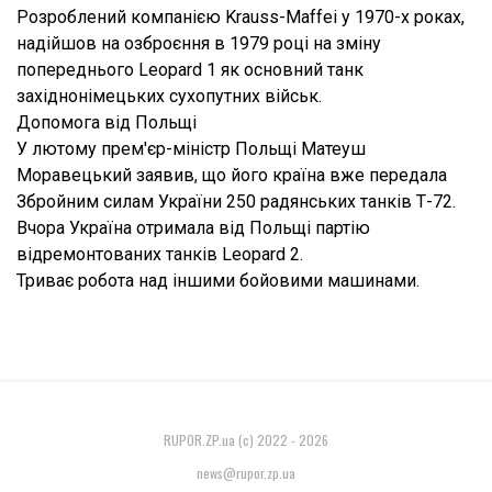
Розроблений компанією Krauss-Maffei у 1970-х роках,
надійшов на озброєння в 1979 році на зміну
попереднього Leopard 1 як основний танк
західнонімецьких сухопутних військ.
Допомога від Польщі
У лютому прем'єр-міністр Польщі Матеуш
Моравецький заявив, що його країна вже передала
Збройним силам України 250 радянських танків Т-72.
Вчора Україна отримала від Польщі партію
відремонтованих танків Leopard 2.
Триває робота над іншими бойовими машинами.
RUPOR.ZP.ua (c) 2022 - 2026
news@rupor.zp.ua