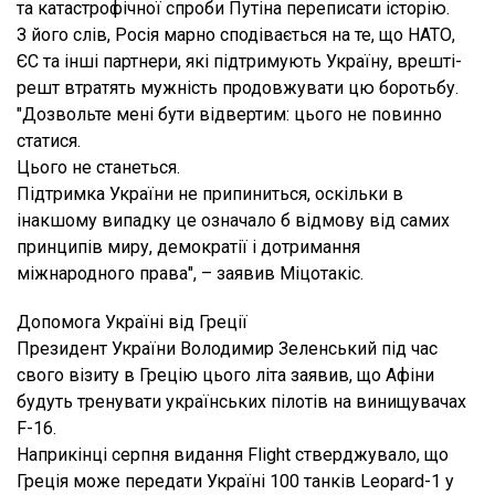
та катастрофічної спроби Путіна переписати історію.
З його слів, Росія марно сподівається на те, що НАТО,
ЄС та інші партнери, які підтримують Україну, врешті-
решт втратять мужність продовжувати цю боротьбу.
"Дозвольте мені бути відвертим: цього не повинно
статися.
Цього не станеться.
Підтримка України не припиниться, оскільки в
інакшому випадку це означало б відмову від самих
принципів миру, демократії і дотримання
міжнародного права", – заявив Міцотакіс.
Допомога Україні від Греції
Президент України Володимир Зеленський під час
свого візиту в Грецію цього літа заявив, що Афіни
будуть тренувати українських пілотів на винищувачах
F-16.
Наприкінці серпня видання Flight стверджувало, що
Греція може передати Україні 100 танків Leopard-1 у