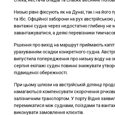
Низькі рівні фіксують як на Дунаї, так і на йог
та Ібс. Офіційної заборони на рух австрійсько
вантажні судна через недостатню глибину не 
завантажуватися, а деякі перевізники тимчасо
Рішення про вихід на маршрут приймають капіта
урахуванням осадки конкретного судна. Австрі
випустила попередження про низьку воду на ок
серпня екіпажі суден повинні знижувати утво
підвищеної обережності.
При цьому шлюзи на австрійській ділянці про
намагаються компенсувати скорочення річкови
залізничним транспортом. У порту Відня заяв
перемикатися між суднами, поїздами та ванта
виконувати замовлення клієнтів.