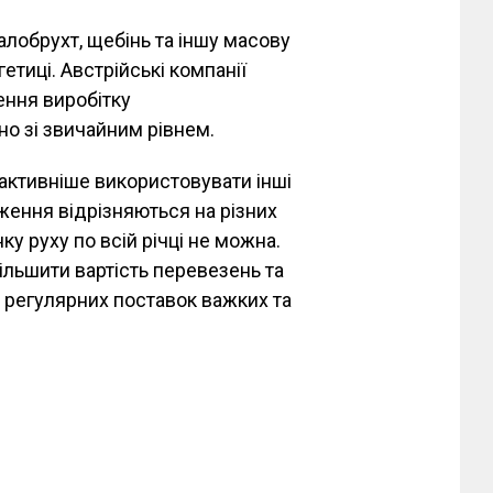
алобрухт, щебінь та іншу масову
етиці. Австрійські компанії
ення виробітку
но зі звичайним рівнем.
активніше використовувати інші
ження відрізняються на різних
у руху по всій річці не можна.
льшити вартість перевезень та
 регулярних поставок важких та