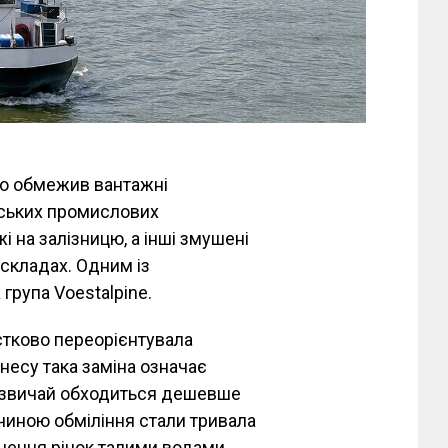
но обмежив вантажні
йських промислових
і на залізницю, а інші змушені
 складах. Одним із
група Voestalpine.
стково переорієнтувала
несу така заміна означає
зазвичай обходиться дешевше
чиною обміління стали тривала
внення річок талими водами.