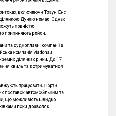
о притоках, включаючи Траун, Енс
ю ділянкою Дунаю немає. Однак
можуть повністю
во припиняють рейси.
ни та судноплавні компанії з
йська компанія viadonau
ремих ділянках річки. До 17
рення хвиль та дотримуватися
довжують працювати. Порти
х поставок автомобільним та
или, що можливість швидко
жівками поки дозволяє