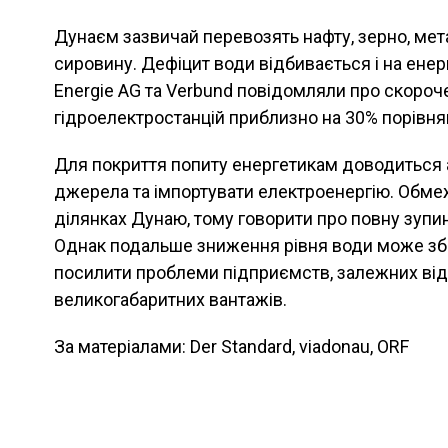
Дунаєм зазвичай перевозять нафту, зерно, мет
сировину. Дефіцит води відбивається і на енерг
Energie AG та Verbund повідомляли про скороч
гідроелектростанцій приблизно на 30% порівня
Для покриття попиту енергетикам доводиться 
джерела та імпортувати електроенергію. Обме
ділянках Дунаю, тому говорити про повну зупинк
Однак подальше зниження рівня води може збі
посилити проблеми підприємств, залежних від
великогабаритних вантажів.
За матеріалами: Der Standard, viadonau, ORF