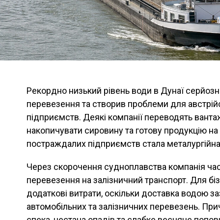
Рекордно низький рівень води в Дунаї серйоз
перевезення та створив проблеми для австрі
підприємств. Деякі компанії переводять вантаж
накопичувати сировину та готову продукцію на
постраждалих підприємств стала металургійна 
Через скорочення судноплавства компанія ча
перевезення на залізничний транспорт. Для біз
додаткові витрати, оскільки доставка водою 
автомобільних та залізничних перевезень. При
спека, нестача опадів та слабке весняне попо