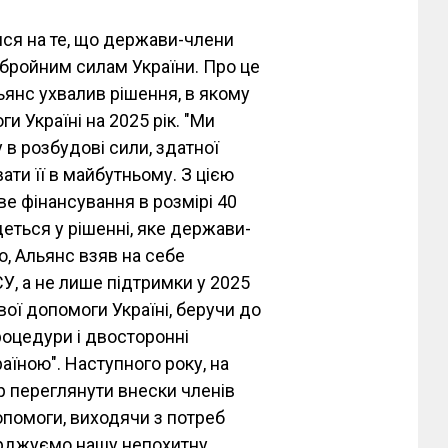
ися на те, що держави-члени
бройним силам України. Про це
янс ухвалив рішення, в якому
и Україні на 2025 рік. "Ми
 в розбудові сили, здатної
ати її в майбутньому. З цією
е фінансування в розмірі 40
деться у рішенні, яке держави-
, Альянс взяв на себе
, а не лише підтримки у 2025
вої допомоги Україні, беручи до
роцедури і двосторонні
раїною". Наступного року, на
мір переглянути внески членів
помоги, виходячи з потреб
верджуємо нашу непохитну