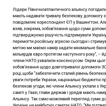
Лідери Північноатлантичного альянсу погодил
мають надавати тривалу безпекову допомогу з
повідомляє кореспондент ЄП у Вашингтоні. Аль
взяв, зокрема, зобов’язання щодо суми допомог
підтверджуємо рішучість підтримувати Україну
перемогти російську агресію сьогодні і стримув
метою ми маємо намір надати мінімальне базов
мільярдів євро протягом наступного року", – й
члени НАТО ухвалили консенсусом. Окрім цього
зобов’язання щодо довготривалої допомоги ЗСУ
році, щоби "забезпечити сталий рівень безпеко
уваги потреби України, національні бюджетні п
безпекові угоди, які члени Альянсу уклали з Ук
саміті у Гаазі, глави держав і урядів мають на
Альянсу. Так само можливий перегляд суми до
України, на майбутніх самітах НАТО. "Ми підт