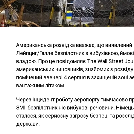
Американська розвідка вважає, що виявлений 
Лейпциг/Галле безпілотник з вибухівкою, ймові
владою. Про це повідомляє The Wall Street Jou
американських чиновників, знайомих з розвід
помічений ввечері 4 серпня в захищеній зоні а
вантажним літаком.
Через інцидент роботу аеропорту тимчасово п
ЗМІ, безпілотник ніс вибухові речовини. Німец
сталося, як серйозну загрозу безпеці та розсл
держави.