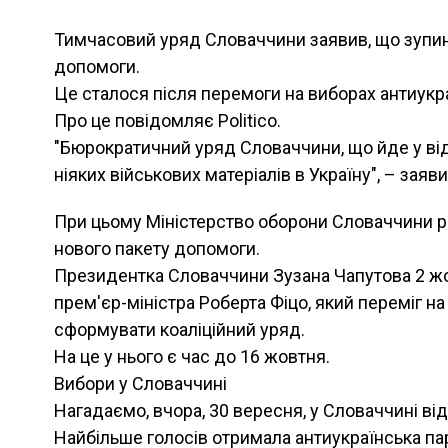
Тимчасовий уряд Словаччини заявив, що зупиня
допомоги.
Це сталося після перемоги на виборах антиукра
Про це повідомляє Politico.
"Бюрократичний уряд Словаччини, що йде у ві
ніяких військових матеріалів в Україну", – заяв
При цьому Міністерство оборони Словаччини 
нового пакету допомоги.
Президентка Словаччини Зузана Чапутова 2 ж
прем'єр-міністра Роберта Фіцо, який переміг н
сформувати коаліційний уряд.
На це у нього є час до 16 жовтня.
Вибори у Словаччині
Нагадаємо, вчора, 30 вересня, у Словаччині ві
Найбільше голосів отримала антиукраїнська па