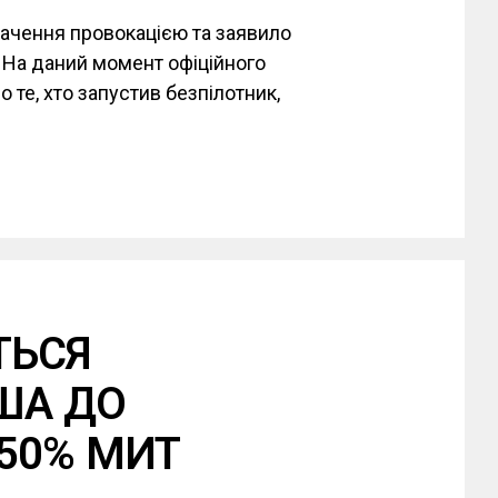
вачення провокацією та заявило
. На даний момент офіційного
 те, хто запустив безпілотник,
ТЬСЯ
ША ДО
50% МИТ