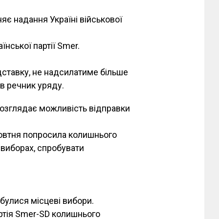
є надання Україні військової
їнської партії Smer.
дставку, не надсилатиме більше
ив речник уряду.
розглядає можливість відправки
овтня попросила колишнього
а виборах, спробувати
дбулися місцеві вибори.
ртія Smer-SD колишнього