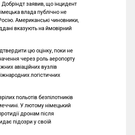
 Добріндт заявив, що інцидент
німецька влада публічно не
 Росію. Американські чиновники,
іддані вказують на ймовірний
дтвердити цю оцінку, поки не
начення через роль аеропорту
ажних авіаційних вузлів
іжнародних логістичних
зрілих польотів безпілотників
імеччині. У лютому німецький
ротидії дронам після
кидає підозри у своїй