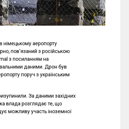
в німецькому аеропорту
рно, пов'язаний з російською
rnal з посиланням на
увальними даними. Дрон був
еропорту поруч з українським
ризупинили. За даними західних
ька влада розглядає те, що
ідує можливу участь іноземної