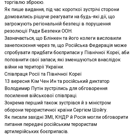
торгівлю зброєю.
Як пише видання, під час короткої зустрічі сторони
домовились рішуче реагувати на будь-які дії, що
загрожують регіональній безпеці в порушення
резолюції Ради Безпеки ООН.
Зазначається, що Блінкен та його колеги висловили
занепокоєння через те, що Російська Федерація може
спробувати придбати боєприпаси у Північної Кореї, аби
поповнити свої запаси, які зменшуються внаслідок
війни на території України.
Співпраця Росії та Північної Кореї
13 вересня Кім Чен Ин та російський диктатор
Володимир Путін зустрілись для обговорення
посилення військової співпраці.
Зокрема перший також зустрівся й з міністром
оборони терористичної країни Сергієм Шойгу.
Як писали західні ЗМІ, КНДР й Росія могли обговорити
питання передачі російським терористам
артилерійських боєприпасів.