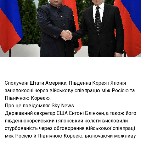
Сполучені Штати Америки, Південна Корея і Японія
занепокоєні через військову співпрацю між Росією та
Північною Кореєю.
Про це повідомляє Sky News.
Державний секретар США Ентоні Блінкен, а також його
південнокорейський і японський колеги висловили
стурбованість через обговорення військової співпраці
між Росією й Північною Кореєю, включаючи можливу