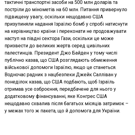
тактичні транспортні засоби на 500 млн доларів та
постріли до мінометів на 60 млн. Питання привернуло
підвищену увагу, оскільки нещодавно США
призупиняли надання Ізраїлю бомб у спробі натиснути
на керівництво країни і переконати не продовжувати
наступ на півдні сектора Гази, оскільки це може
призвести до великих жертв серед цивільних
палестинців. Президент Джо Байден у тому числі
публічно казав, що США розглядають обмеження
військової допомоги Ізраїлю, якщо це станеться.
Водночас радник з нацбезпеки Джейк Салліван у
понеділок казав, що США подбають, щоб Ізраїль
отримав усе озброєння, передбачене для нього у
додатковому фінансуванні, яке Конгрес США
нещодавно схвалив після багатьох місяців затримок –
у межах того ж пакета, що й допомога для України.