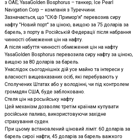
з ОАЕ; YasaGolden Bosphorus – танкер; Ice Pearl
Navigation Corp – компанія з Туреччини.
Зазначається, що "СКФ Примор'я" перевозив сиру
нафту "Новий порт" за ціною, вищою за 75 доларів за
барель, з порту в Російській Федерації після набрання
чинності обмеження цін на нафту.
А після набуття чинності обмеження цін на нафту
YasaGolden Bosphorus перевозила сиру нафту за ціною,
вищою за 80 доларів за барель.
Унаслідок сьогоднішніх дій усе майно та інтереси у
власності вищевказаних осіб, які перебувають у
Сполучених Штатах або у володінні, чи під контролем
громадян США, буде заблоковано.
Стеля цін на росыйську нафту
Цей механізм дозволяє третім країнам купувати
російське паливо, використовуючи західне
страхування суден.
При цьому встановлений ціновий ліміт: 60 доларів за
барель сирої нафти, 45 доларів за барель важкого