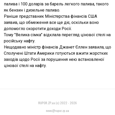
палива і 100 доларів за барель легкого палива, такого
як бензин і дизельне паливо.
Раніше представник Міністерства фінансів США
заявив, що обмеження все ще діє, оскільки воно
допомогло скоротити доходи Росії.
Тому "Велика сімка" відклала перегляд цінової стелі на
російську нафту.
Нещодавно міністр фінансів Джанет Єллен заявила, що
Сполучені Штати Америки готуються вжити жорстких
заходів щодо Росії за порушення нею встановленої
цінової стелі на нафту.
RUPOR.ZP.ua (c) 2022 - 2026
news@rupor.zp.ua