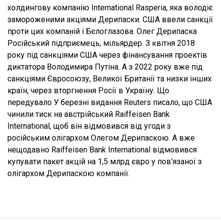
холдингову компанію International Rasperia, яка володіє
замороженими акціями Дерипаски. США ввели санкції
проти цих компаній і Бєлоглазова. Олег Дерипаска
Російський підприємець, мільярдер. З квітня 2018
року під санкціями США через фінансування проектів
диктатора Володимира Путіна. А з 2022 року вже під
санкціями Євросоюзу, Великої Британії та низки інших
країн, через вторгнення Росії в Україну. Що
передувало У березні видання Reuters писало, що США
чинили тиск на австрійський Raiffeisen Bank
International, щоб він відмовився від угоди з
російським олігархом Олегом Дерипаскою. А вже
нещодавно Raiffeisen Bank International відмовився
купувати пакет акцій на 1,5 млрд євро у пов'язаної з
олігархом Дерипаскою компанії.