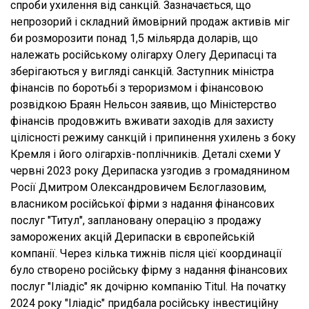
спроби ухилення від санкцій. Зазначається, що
непрозорий і складний ймовірний продаж активів міг
би розморозити понад 1,5 мільярда доларів, що
належать російському олігарху Олегу Дерипасці та
зберігаються у вигляді санкцій. Заступник міністра
фінансів по боротьбі з тероризмом і фінансовою
розвідкою Браян Нельсон заявив, що Міністерство
фінансів продовжить вживати заходів для захисту
цілісності режиму санкцій і припинення ухилень з боку
Кремля і його олігархів-поплічників. Деталі схеми У
червні 2023 року Дерипаска узгодив з громадянином
Росії Дмитром Олександровичем Бєлоглазовим,
власником російської фірми з надання фінансових
послуг "Титул", заплановану операцію з продажу
заморожених акцій Дерипаски в європейській
компанії. Через кілька тижнів після цієї координації
було створено російську фірму з надання фінансових
послуг "Іліадіс" як дочірню компанію Titul. На початку
2024 року "Іліадіс" придбала російську інвестиційну