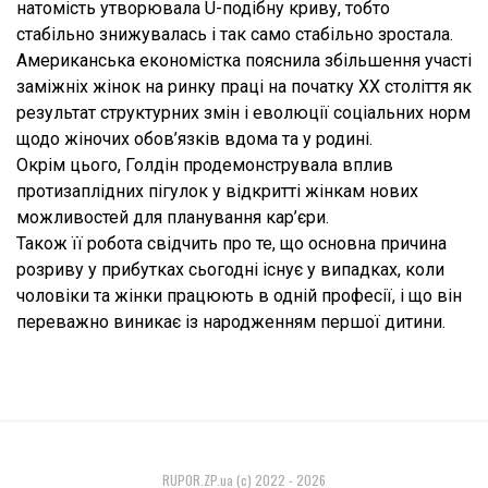
натомість утворювала U-подібну криву, тобто
стабільно знижувалась і так само стабільно зростала.
Американська економістка пояснила збільшення участі
заміжніх жінок на ринку праці на початку XX століття як
результат структурних змін і еволюції соціальних норм
щодо жіночих обов’язків вдома та у родині.
Окрім цього, Голдін продемонструвала вплив
протизаплідних пігулок у відкритті жінкам нових
можливостей для планування кар’єри.
Також її робота свідчить про те, що основна причина
розриву у прибутках сьогодні існує у випадках, коли
чоловіки та жінки працюють в одній професії, і що він
переважно виникає із народженням першої дитини.
RUPOR.ZP.ua (c) 2022 - 2026