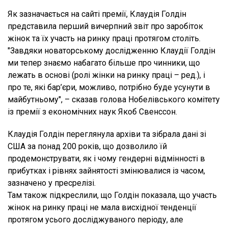
Як зазначається на сайті премії, Клаудія Голдін
представила перший вичерпний звіт про заробіток
жінок та їх участь на ринку праці протягом століть.
"Завдяки новаторському дослідженню Клаудії Голдін
ми тепер знаємо набагато більше про чинники, що
лежать в основі (ролі жінки на ринку праці – ред.), і
про те, які бар’єри, можливо, потрібно буде усунути в
майбутньому", – сказав голова Нобелівського комітету
із премії з економічних наук Якоб Свенссон.
Клаудія Голдін переглянула архіви та зібрала дані зі
США за понад 200 років, що дозволило їй
продемонструвати, як і чому гендерні відмінності в
прибутках і рівнях зайнятості змінювалися із часом,
зазначено у пресрелізі.
Там також підкреслили, що Голдін показала, що участь
жінок на ринку праці не мала висхідної тенденції
протягом усього досліджуваного періоду, але