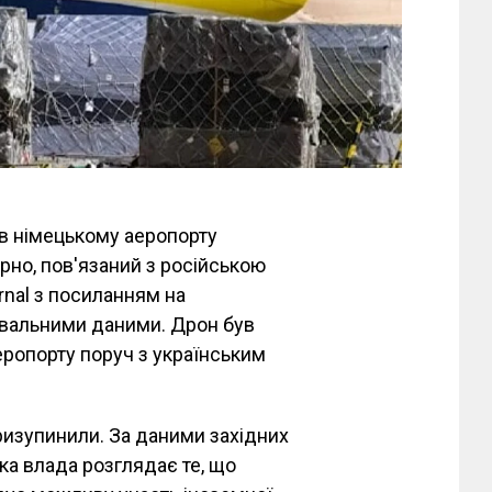
в німецькому аеропорту
рно, пов'язаний з російською
rnal з посиланням на
увальними даними. Дрон був
еропорту поруч з українським
ризупинили. За даними західних
ька влада розглядає те, що