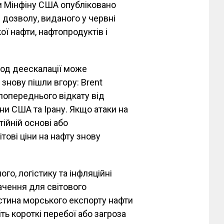
и Мінфіну США опубліковано
 дозволу, виданого у червні
ої нафти, нафтопродуктів і
іод деескалації може
знову пішли вгору: Brent
попереднього відкату від
ійни США та Ірану. Якщо атаки на
ійній основі або
тові ціни на нафту знову
го, логістику та інфляційні
ачення для світового
астина морського експорту нафти
іть короткі перебої або загроза