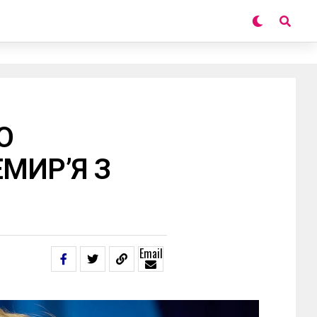
О
МИР’Я З
Email