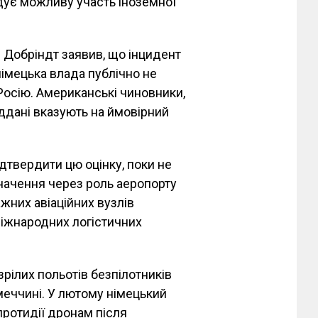
ідує можливу участь іноземної
 Добріндт заявив, що інцидент
німецька влада публічно не
 Росію. Американські чиновники,
іддані вказують на ймовірний
дтвердити цю оцінку, поки не
начення через роль аеропорту
ажних авіаційних вузлів
іжнародних логістичних
зрілих польотів безпілотників
імеччині. У лютому німецький
ротидії дронам після