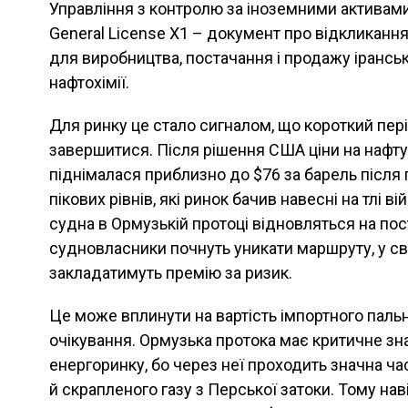
Управління з контролю за іноземними активам
General License X1 – документ про відкликання
для виробництва, постачання і продажу іранськ
нафтохімії.
Для ринку це стало сигналом, що короткий пер
завершитися. Після рішення США ціни на нафту 
піднімалася приблизно до $76 за барель після 
пікових рівнів, які ринок бачив навесні на тлі в
судна в Ормузькій протоці відновляться на пост
судновласники почнуть уникати маршруту, у сві
закладатимуть премію за ризик.
Це може вплинути на вартість імпортного пально
очікування. Ормузька протока має критичне зн
енергоринку, бо через неї проходить значна ч
й скрапленого газу з Перської затоки. Тому нав