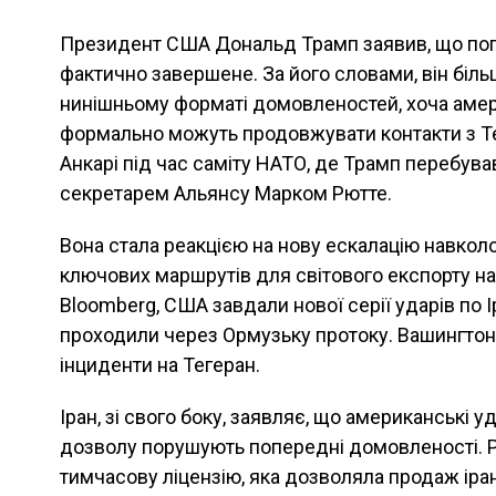
Президент США Дональд Трамп заявив, що поп
фактично завершене. За його словами, він біль
нинішньому форматі домовленостей, хоча аме
формально можуть продовжувати контакти з Те
Анкарі під час саміту НАТО, де Трамп перебува
секретарем Альянсу Марком Рютте.
Вона стала реакцією на нову ескалацію навкол
ключових маршрутів для світового експорту на
Bloomberg, США завдали нової серії ударів по І
проходили через Ормузьку протоку. Вашингтон 
інциденти на Тегеран.
Іран, зі свого боку, заявляє, що американські 
дозволу порушують попередні домовленості. 
тимчасову ліцензію, яка дозволяла продаж іран