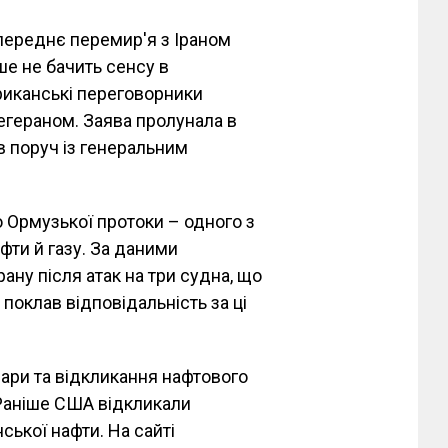
ереднє перемир'я з Іраном
ше не бачить сенсу в
риканські переговорники
гераном. Заява пролунала в
в поруч із генеральним
о Ормузької протоки – одного з
фти й газу. За даними
рану після атак на три судна, що
поклав відповідальність за ці
удари та відкликання нафтового
Раніше США відкликали
ської нафти. На сайті