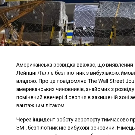
Американська розвідка вважає, що виявлений 
Лейпциг/Галле безпілотник з вибухівкою, ймові
владою. Про це повідомляє The Wall Street Jou
американських чиновників, знайомих з розвід
помічений ввечері 4 серпня в захищеній зоні а
вантажним літаком.
Через інцидент роботу аеропорту тимчасово п
ЗМІ, безпілотник ніс вибухові речовини. Німец