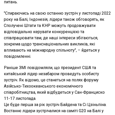
питань.
"Спираючись на свою останню зустріч у листопаді 2022
року на Балі, Індонезія, лідери також обговорять, як
Сполучені Штати та КНР можуть продовжувати
відповідально керувати конкуренцією та
співпрацювати там, де наші інтереси збігаються,
зокрема щодо транснаціональних викликів, які
впливають на міжнародну спільноту", – йдеться у
повідомленні.
Раніше ЗМІ повідомляли, що президент США та
китайський лідер незабаром проведуть особисту
зустріч. Як відомо, це станеться на полях форуму
Азійсько-Тихоокеанського економічного
співробітництва, який відбудеться у Сан-Франциско
11-17 листопада.
Це буде перша за рік зустріч Байдена та Сі Цзіньпіна.
Востаннє лідери зустрічалися на саміті G20 на Балі у