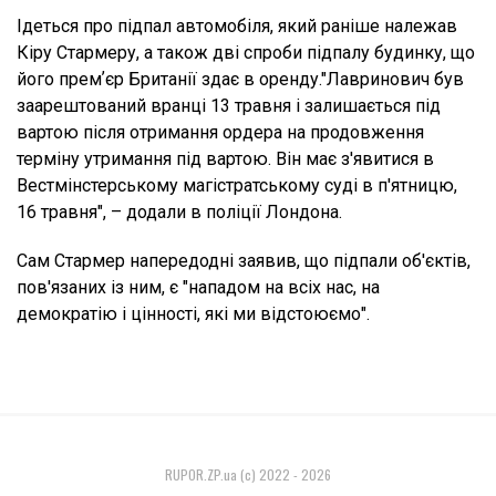
Ідеться про підпал автомобіля, який раніше належав
Кіру Стармеру, а також дві спроби підпалу будинку, що
його премʼєр Британії здає в оренду."Лавринович був
заарештований вранці 13 травня і залишається під
вартою після отримання ордера на продовження
терміну утримання під вартою. Він має з'явитися в
Вестмінстерському магістратському суді в п'ятницю,
16 травня", – додали в поліції Лондона.
Сам Стармер напередодні заявив, що підпали об'єктів,
пов'язаних із ним, є "нападом на всіх нас, на
демократію і цінності, які ми відстоюємо".
RUPOR.ZP.ua (c) 2022 - 2026