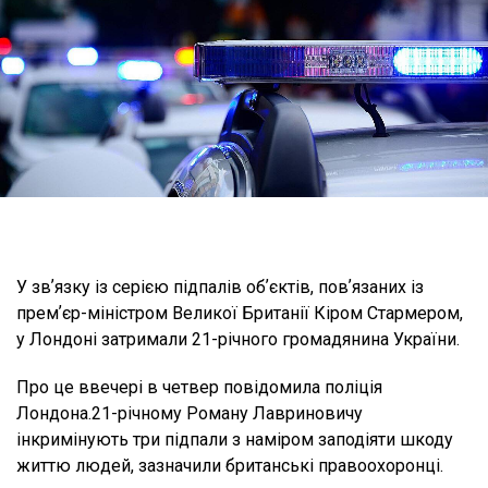
У звʼязку із серією підпалів обʼєктів, повʼязаних із
премʼєр-міністром Великої Британії Кіром Стармером,
у Лондоні затримали 21-річного громадянина України.
Про це ввечері в четвер повідомила поліція
Лондона.21-річному Роману Лавриновичу
інкримінують три підпали з наміром заподіяти шкоду
життю людей, зазначили британські правоохоронці.