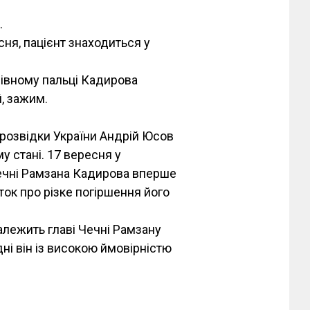
.
сня, пацієнт знаходиться у
зівному пальці Кадирова
, зажим.
розвідки України Андрій Юсов
 стані. 17 вересня у
ечні Рамзана Кадирова вперше
уток про різке погіршення його
належить главі Чечні Рамзану
дні він із високою ймовірністю