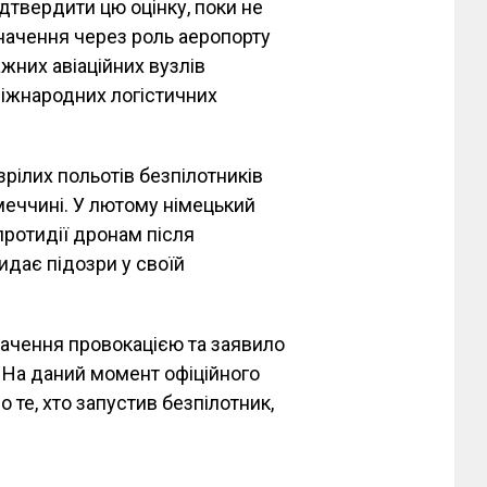
дтвердити цю оцінку, поки не
начення через роль аеропорту
ажних авіаційних вузлів
іжнародних логістичних
зрілих польотів безпілотників
імеччині. У лютому німецький
ротидії дронам після
кидає підозри у своїй
вачення провокацією та заявило
. На даний момент офіційного
 те, хто запустив безпілотник,