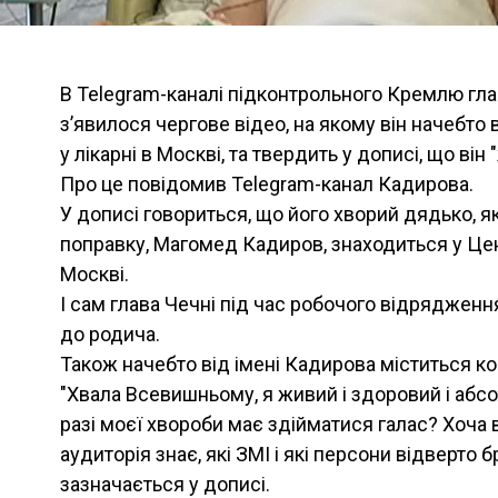
В Telegram-каналі підконтрольного Кремлю гл
з’явилося чергове відео, на якому він начебто 
у лікарні в Москві, та твердить у дописі, що він
Про це повiдомив Telegram-канал Кадирова.
У дописі говориться, що його хворий дядько, я
поправку, Магомед Кадиров, знаходиться у Цент
Москві.
І сам глава Чечні під час робочого відрядженн
до родича.
Також начебто від імені Кадирова міститься к
"Хвала Всевишньому, я живий і здоровий і абсо
разі моєї хвороби має здійматися галас? Хоча в
аудиторія знає, які ЗМІ і які персони відверто 
зазначається у дописі.