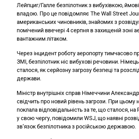
Лейпциг/Галле безпілотник з вибухівкою, ймові
владою. Про це повідомляє The Wall Street Jou
американських чиновників, знайомих з розвід
помічений ввечері 4 серпня в захищеній зоні а
вантажним літаком.
Через інцидент роботу аеропорту тимчасово п
ЗМІ, безпілотник ніс вибухові речовини. Німец
сталося, як серйозну загрозу безпеці та розсл
держави.
Міністр внутрішніх справ Німеччини Александр
свідчить про новий рівень загрози. При цьому 
поклала відповідальність за те, що сталося, на
у свою чергу, повідомили WSJ, що наявні розв
зв'язок безпілотника з російською державою.