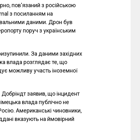
рно, пов'язаний з російською
rnal з посиланням на
увальними даними. Дрон був
еропорту поруч з українським
ризупинили. За даними західних
ька влада розглядає те, що
ідує можливу участь іноземної
 Добріндт заявив, що інцидент
німецька влада публічно не
 Росію. Американські чиновники,
іддані вказують на ймовірний