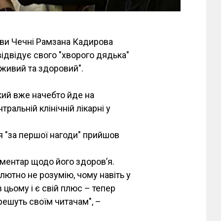
ави Чечні Рамзана Кадирова
відвідує свого "хворого дядька"
 "живий та здоровий".
кий вже начебто йде на
ральній клінічній лікарні у
я "за першої нагоди" прийшов
оментар щодо його здоров’я.
лютно не розумію, чому навіть у
 цьому і є свій плюс – тепер
брешуть своїм читачам", –