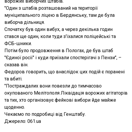
ворожих виборчих штабів.
"Один з штабів розташований на території
муніципального ліцею в Бердянську, там де була
виборча дільниця.
Спочатку був один вибух, а через декілька годин
стався ще один, коли туди з'їхалися поліцейські та
ФСБ-шники.
Потім було продовження в Пологах, де був штаб
"Єдиної росії" і куди приїхали спостерігачі з Пензи", –
сказав він.
Федоров говорить, що внаслідок цих подій є поранені
та вбиті.
"Постраждалих вони повезли до тимчасово
окупованого Мелітополя Ліквідація ворожих агітаторів
та тих, хто організовує фейкові вибори йде майже
щоденно.
Чекаємо по подробиці від Генштабу.
Джерело: 061.ua