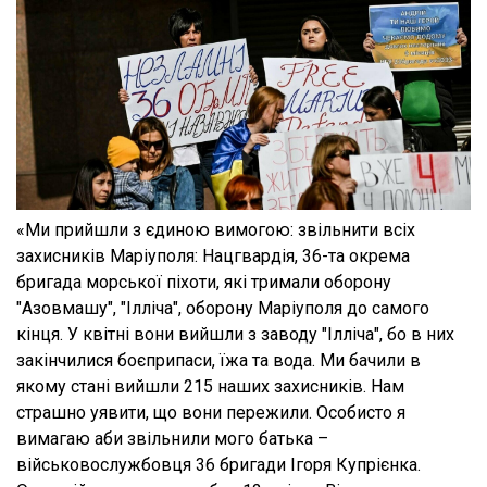
«Ми прийшли з єдиною вимогою: звільнити всіх
захисників Маріуполя: Нацгвардія, 36-та окрема
бригада морської піхоти, які тримали оборону
"Азовмашу", "Ілліча", оборону Маріуполя до самого
кінця. У квітні вони вийшли з заводу "Ілліча", бо в них
закінчилися боєприпаси, їжа та вода. Ми бачили в
якому стані вийшли 215 наших захисників. Нам
страшно уявити, що вони пережили. Особисто я
вимагаю аби звільнили мого батька –
військовослужбовця 36 бригади Ігоря Купрієнка.