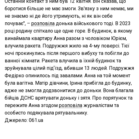
Останній контакт з ним був 12 квітня. Він сказав, що
боротися більше не має змоги. Зв'язку з ним немає, ми
не знаємо ні де його утримують, ні як він себе
почуває", –
розповіла
донька військового тоді. В 2023
році родину спіткало ще одне горе. В будинок, в якому
винаймала квартиру Анна разом з чоловіком Юрієм,
влучила ракета. Подружжя жило на 4-му поверсі. Тієї
ночі прокинулись після першого вибуху та побігли до
ванної кімнати. Ракета влучила в їхній будинок та
зруйнувала цілий підʼїзд, вбивши 13 людей. Подружжя
Федірко опинилось під завалами. Анна на той момент
була вагітна. Матір дівчини, Ірина прибігла до будинку,
адже не змогла додзвонитися до доньки. Вона благала
бійців ДСНС врятувати доньку і зятя. Про порятунок та
пережите Анна згодом
розповіла
журналістам та
особисто подякувала рятувальнику.
Джерело: 061.ua