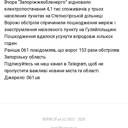
Вчора “Запоріжжяобленерго” відновило
електропостачання 4,1 тис споживачів у трьох
населених пунктах на Степногірській дільниці.
Ворожі обстріли спричинили пошкодження мереж і
знеструмлення населеного пункту на Гуляйпільщині.
Пошкодження вдалося усунути впродовж кількох
годин.
Раніше 061 повідомляв, що ворог 153 рази обстріляв
Запорізьку область.
Підписуйтесь на наш канал в Telegram, щоб не
пропустити важливі новини міста та області.
Джерело: 061.ua
RUPOR.ZP.ua (c) 2022 - 2026
news@rupor.zp.ua