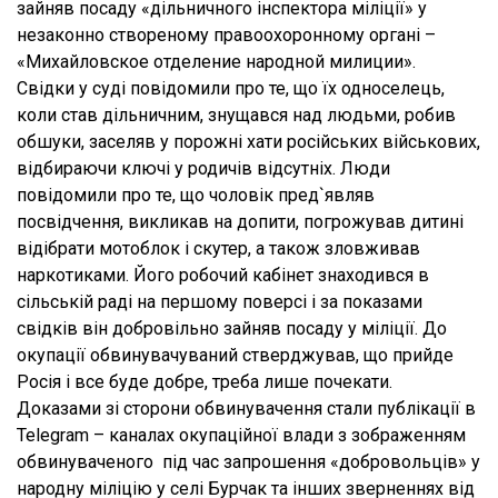
зайняв посаду «дільничного інспектора міліції» у
незаконно створеному правоохоронному органі –
«Михайловское отделение народной милиции».
Свідки у суді повідомили про те, що їх односелець,
коли став дільничним, знущався над людьми, робив
обшуки, заселяв у порожні хати російських військових,
відбираючи ключі у родичів відсутніх. Люди
повідомили про те, що чоловік пред`являв
посвідчення, викликав на допити, погрожував дитині
відібрати мотоблок і скутер, а також зловживав
наркотиками. Його робочий кабінет знаходився в
сільській раді на першому поверсі і за показами
свідків він добровільно зайняв посаду у міліції. До
окупації обвинувачуваний стверджував, що прийде
Росія і все буде добре, треба лише почекати.
Доказами зі сторони обвинувачення стали публікації в
Telegram – каналах окупаційної влади з зображенням
обвинуваченого під час запрошення «добровольців» у
народну міліцію у селі Бурчак та інших зверненнях від