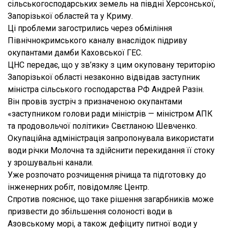
сільськогосподарських земель на півдні Херсонської,
Запорізької областей та у Криму.
Ці проблеми загострились через обміління
Північнокримського каналу внаслідок підриву
окупантами дамби Каховської ГЕС.
ЦНС передає, що у зв’язку з цим окуповану територію
Запорізької області незаконно відвідав заступник
міністра сільського господарства РФ Андрей Разін.
Він провів зустріч з призначеною окупантами
«заступником голови ради міністрів — міністром АПК
та продовольчої політики» Свєтланою Шевченко.
Окупаційна адміністрація запропонувала використати
води річки Молочна та здійснити перекидання її стоку
у зрошувальні канали.
Уже розпочато розчищення річища та підготовку до
інженерних робіт, повідомляє Центр.
Спротив пояснює, що таке рішення загарбників може
призвести до збільшення солоності води в
Азовському морі, а також дефіциту питної води у