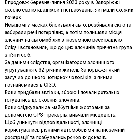
Впродовж березня-липня 2023 року в Запоріжжі
скоєно серію крадіжок і пограбувань, які мали схожий
почерк.
Невідомі у масках блокували авто, розбивали скло та
забирали речі потерпілих, а потім полишали місця
злочину на автомобілях з іноземною реєстрацією.
Слідчі встановили, що до цих злочинів причетна група
з п’яти осіб.
За даними слідства, організатором злочинного
угрупування є 32-річний житель Запоріжжя, який
залучив до нього чотирьох чоловіків, з якими
познайомився в СІЗО.
Вони придбали автівки, зброю і почали ретельно
готуватись до скоєння злочинів.
Вони слідкували за майбутніми жертвами за
допомогою GPS- трекерів, вивчали місцевість.
Щоб уникнути відповідальності, злочинці
користувались різними автомобілями на іноземній
реєстрації та позбувались речових доказів.