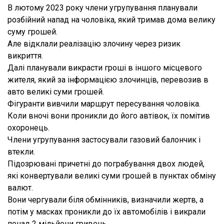
В лютому 2023 року члени угрупування планували
розбійний напад на чоловіка, який тримав дома велику
суму грошей.
Але відклали реалізацію злочину через ризик
викриття.
Далі планували викрасти гроші в іншого місцевого
жителя, який за інформацією злочинців, перевозив в
авто великі суми грошей.
Фігуранти вивчили маршрут пересування чоловіка.
Коли вночі вони проникли до його автівок, їх помітив
охоронець.
Члени угрупування застосували газовий балончик і
втекли.
Підозрювані причетні до пограбування двох людей,
які конвертували великі суми грошей в пунктах обміну
валют.
Вони чергували біля обмінників, визначили жертв, а
потім у масках проникли до їх автомобілів і викрали
понад 2 мільйони гривень.