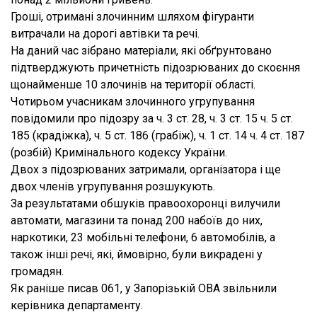
Гроші, отримані злочинним шляхом фігуранти
витрачали на дорогі автівки та речі.
На даний час зібрано матеріали, які обґрунтовано
підтверджують причетність підозрюваних до скоєння
щонайменше 10 злочинів на території області.
Чотирьом учасникам злочинного угрупування
повідомили про підозру за ч. 3 ст. 28, ч. 3 ст. 15 ч. 5 ст.
185 (крадіжка), ч. 5 ст. 186 (грабіж), ч. 1 ст. 14 ч. 4 ст. 187
(розбій) Кримінального кодексу України.
Двох з підозрюваних затримали, організатора і ще
двох членів угрупування розшукують.
За результатами обшуків правоохоронці вилучили
автомати, магазини та понад 200 набоїв до них,
наркотики, 23 мобільні телефони, 6 автомобілів, а
також інші речі, які, ймовірно, були викрадені у
громадян.
Як раніше писав 061, у Запорізькій ОВА звільнили
керівника департаменту.