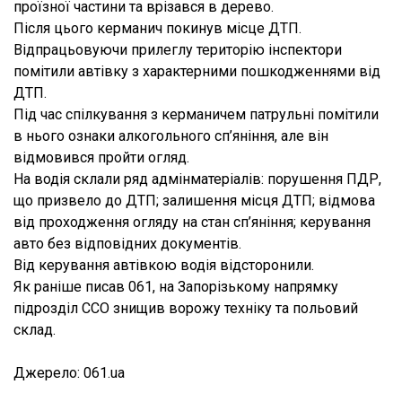
проїзної частини та врізався в дерево.
Після цього керманич покинув місце ДТП.
Відпрацьовуючи прилеглу територію інспектори
помітили автівку з характерними пошкодженнями від
ДТП.
Під час спілкування з керманичем патрульні помітили
в нього ознаки алкогольного сп’яніння, але він
відмовився пройти огляд.
На водія склали ряд адмінматеріалів: порушення ПДР,
що призвело до ДТП; залишення місця ДТП; відмова
від проходження огляду на стан сп’яніння; керування
авто без відповідних документів.
Від керування автівкою водія відсторонили.
Як раніше писав 061, на Запорізькому напрямку
підрозділ ССО знищив ворожу техніку та польовий
склад.
Джерело: 061.ua