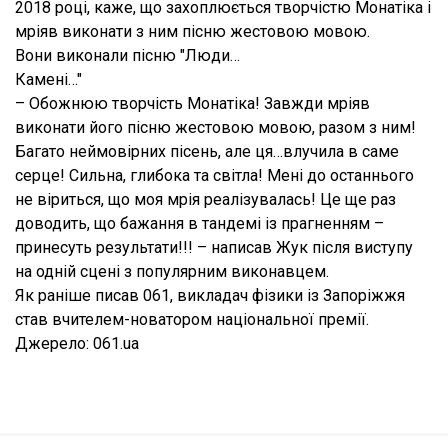
2018 році, каже, що захоплюється творчістю Монатіка і
мріяв виконати з ним пісню жестовою мовою.
Вони виконали пісню "Люди…
Камені…"
– Обожнюю творчість Монатіка! Завжди мріяв
виконати його пісню жестовою мовою, разом з ним!
Багато неймовірних пісень, але ця…влучила в саме
серце! Сильна, глибока та світла! Мені до останнього
не віриться, що моя мрія реалізувалась! Це ще раз
доводить, що бажання в тандемі із прагненням –
принесуть результати!!! – написав Жук після виступу
на одній сцені з популярним виконавцем.
Як раніше писав 061, викладач фізики із Запоріжжя
став вчителем-новатором національної премії.
Джерело: 061.ua