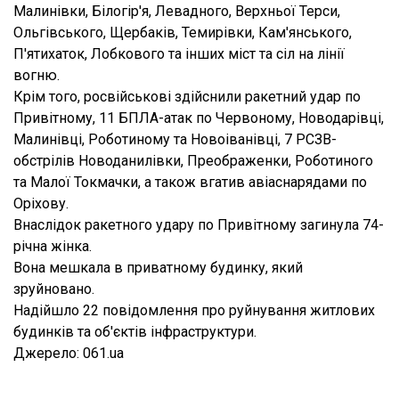
Малинівки, Білогір'я, Левадного, Верхньої Терси,
Ольгівського, Щербаків, Темирівки, Кам'янського,
П'ятихаток, Лобкового та інших міст та сіл на лінії
вогню.
Крім того, росвійськові здійснили ракетний удар по
Привітному, 11 БПЛА-атак по Червоному, Новодарівці,
Малинівці, Роботиному та Новоіванівці, 7 РСЗВ-
обстрілів Новоданилівки, Преображенки, Роботиного
та Малої Токмачки, а також вгатив авіаснарядами по
Оріхову.
Внаслідок ракетного удару по Привітному загинула 74-
річна жінка.
Вона мешкала в приватному будинку, який
зруйновано.
Надійшло 22 повідомлення про руйнування житлових
будинків та об'єктів інфраструктури.
Джерело: 061.ua