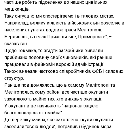
частіше робить підселення до наших цивільних
мешканців.
Таку ситуацію ми спостерігаємо і в тилових містах.
Наприклад, велику кількість військових він розселяє в
населених пунктах вздовж траси Мелітополь-
Бердянськ, в селах Приазовське, Приморське", –
сказав він.
Щодо Токмака, то звідти загарбники вивезли
приблизно половину своїх чиновників, які раніше
працювали в фейковій ворожій адміністрації.
Також вивезли частково співробітників ФСБ і силових
структур.
Раніше повідомлялось, що в самому Мелітополі та
Мелітопольському районі все частіше окупанти
захоплюють майно тих, хто виїхав з окупації.
У окупантів це називають "націоналізацією
безгосподарського майна".
До переліку майна, яке захоплено і куди окупанти
заселили "своїх людей", потрапив і будинок мера