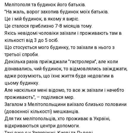
Мелітополя та будинок його батьків.
"На жаль, ворог захопив будинок моїх батьків.
Це і мій будинок, в якому я виріс.
Це сталося приблизно 7-8 місяців тому.
Якісь невідомі чоловіки заїхали і проживають там в
кількості від 3 до 5 осіб.
Що стосується мого будинку, то заїхали в нього з
третьої спроби.
Декілька разів приїжджали "гастролери", але коли
дізнавались, чий будинок, то відмовлялись заїжджати,
адже розуміють, що їхнє життя буде недовгим в
цьому будинку.
Але наскільки мені відомо, то все ж заїхали і начебто
проживають", – поділився мер.
Загалом з Мелітопольщини виїхало близько половини
(довоєнної кількості) мешканців.
Для тих мелітопольців, хто проживає в Україні,
відкриваються центри допомоги.
Такі вже є у Запоріжжі, Києві та Львові.