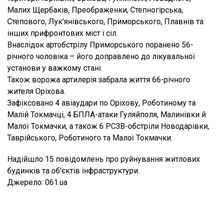
Малих Щербаків, Преображенки, Степногірська,
Степового, Лук'янівського, Приморського, Плавнів та
інших прифронтових міст і сіл.
Внаслідок артобстрілу Приморського поранено 56-
річного чоловіка – його доправлено до лікувальної
установи у важкому стані.
Також ворожа артилерія забрала життя 66-річного
жителя Оріхова.
Зафіксовано 4 авіаудари по Оріхову, Роботиному та
Малій Токмачці, 4 БПЛА-атаки Гуляйполя, Малинівки й
Малої Токмачки, а також 6 РСЗВ-обстріли Новодарівки,
Таврійського, Роботиного та Малої Токмачки.
Надійшло 15 повідомлень про руйнування житлових
будинків та об'єктів інфраструктури.
Джерело: 061.ua