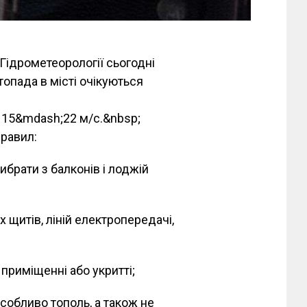
Гідрометеорології сьогодні
опада в місті очікуються
ь 15&mdash;22 м/с.&nbsp;
равил:
ибрати з балконів і лоджій
 щитів, ліній електропередачі,
приміщенні або укритті;
собливо тополь, а також не