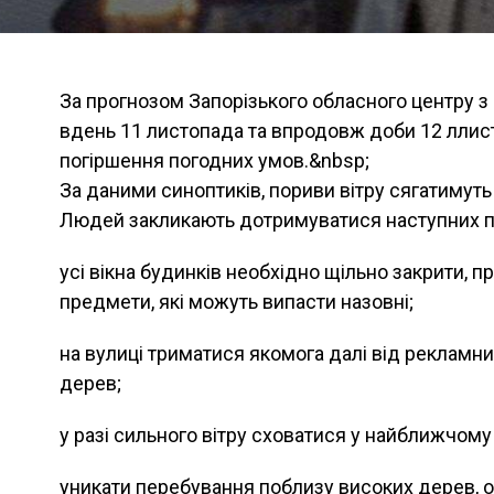
За прогнозом Запорізького обласного центру з 
вдень 11 листопада та впродовж доби 12 ллист
погіршення погодних умов.&nbsp;
За даними синоптиків, пориви вітру сягатимут
Людей закликають дотримуватися наступних п
усі вікна будинків необхідно щільно закрити, пр
предмети, які можуть випасти назовні;
на вулиці триматися якомога далі від рекламних
дерев;
у разі сильного вітру сховатися у найближчому 
уникати перебування поблизу високих дерев, о