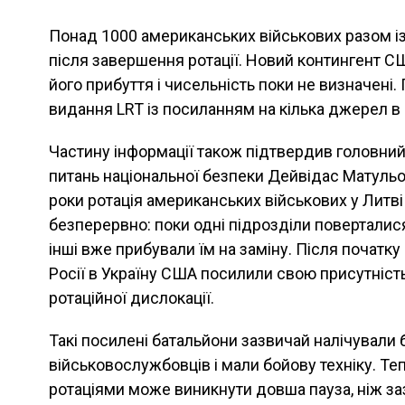
Понад 1000 американських військових разом і
після завершення ротації. Новий контингент СШ
його прибуття і чисельність поки не визначені
видання LRT із посиланням на кілька джерел в
Частину інформації також підтвердив головни
питань національної безпеки Дейвідас Матульон
роки ротація американських військових у Литв
безперервно: поки одні підрозділи поверталися
інші вже прибували їм на заміну. Після почат
Росії в Україну США посилили свою присутність
ротаційної дислокації.
Такі посилені батальйони зазвичай налічували 
військовослужбовців і мали бойову техніку. Те
ротаціями може виникнути довша пауза, ніж з