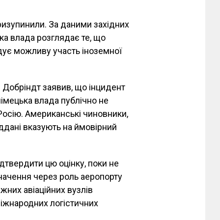
ризупинили. За даними західних
ька влада розглядає те, що
ідує можливу участь іноземної
 Добріндт заявив, що інцидент
німецька влада публічно не
 Росію. Американські чиновники,
іддані вказують на ймовірний
дтвердити цю оцінку, поки не
начення через роль аеропорту
ажних авіаційних вузлів
іжнародних логістичних