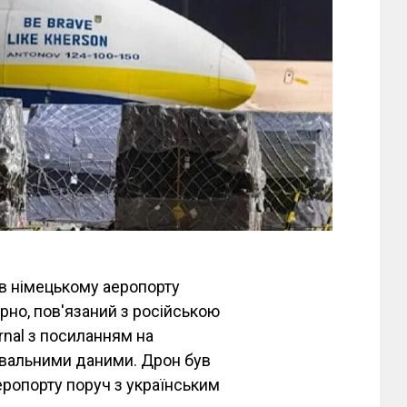
в німецькому аеропорту
рно, пов'язаний з російською
rnal з посиланням на
увальними даними. Дрон був
еропорту поруч з українським