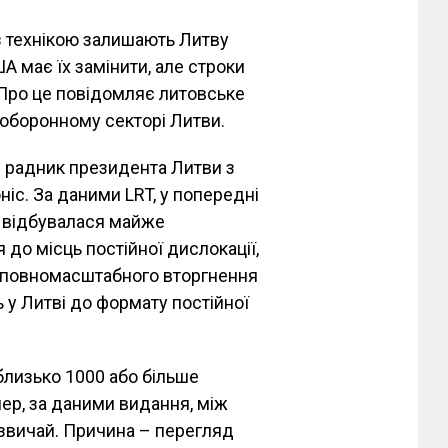
з технікою залишають Литву
А має їх замінити, але строки
. Про це повідомляє литовське
 оборонному секторі Литви.
й радник президента Литви з
іс. За даними LRT, у попередні
і відбувалася майже
 до місць постійної дислокації,
ку повномасштабного вторгнення
 у Литві до формату постійної
близько 1000 або більше
пер, за даними видання, між
азвичай. Причина – перегляд