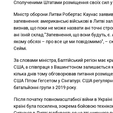
Сполученими Штатами розміщення своїх сил у 
Міністр оборони Литви Робертас Каунас заяви
запевнення: американські військові в Литві за
визнав, що поки не може назвати ані точні стро
ані їхній склад."Запевнення, що вони будуть, є.
якому обсязі – про все це ми повідомимо", – с
Сеймі.
За словами міністра, Балтійський регіон має к
США, а співпраця з Вашингтоном залишається м
кілька днів тому обговорював питання розміще
США Пітом Гегсетом у Сінгапурі. США регулярн
батальйонні групи з 2019 року.
Після початку повномасштабної війни в Україні
країні була посилена, зокрема бойовою технік
Ситуація в Литві відбувається на тлі ширшого