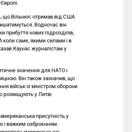
Європі.
в, що Вільнюс отримав від США
лишатимуться. Водночас він
ки прибуття нових підрозділів,
 А коли саме, якими силами і в
казав Каунас журналістам у
ритичне значення для НАТО і
іцною. Він також зазначив, що
ння військ із міністром оборони
о розміщують у Литві
 американська присутність у
ою і важким озброєнням.
 перегляду американської