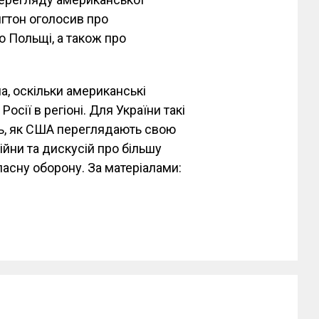
нгтон оголосив про
 Польщі, а також про
а, оскільки американські
сії в регіоні. Для України такі
ь, як США переглядають свою
війни та дискусій про більшу
ласну оборону. За матеріалами: